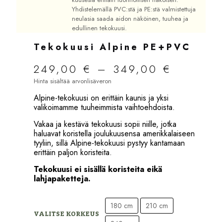
Yhdistelemällä PVC:stä ja PE:stä valmistettuja
neulasia saada aidon näköinen, tuuhea ja
edullinen tekokuusi.
Tekokuusi Alpine PE+PVC
Hintalu
249,00
€
–
349,00
€
249,00 
Hinta sisältää arvonlisäveron
-
349,00
Alpine-tekokuusi on erittäin kaunis ja yksi
valikoimamme tuuheimmista vaihtoehdoista.
Vakaa ja kestävä tekokuusi sopii niille, jotka
haluavat koristella joulukuusensa amerikkalaiseen
tyyliin, sillä Alpine-tekokuusi pystyy kantamaan
erittäin paljon koristeita.
Tekokuusi ei sisällä koristeita eikä
lahjapaketteja.
180 cm
210 cm
VALITSE KORKEUS