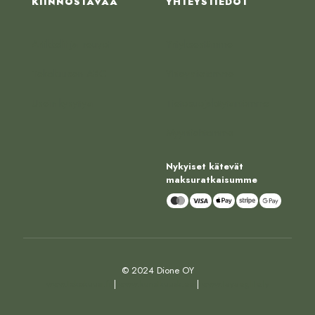
KIINNOSTAVAA
YHTEYSTIEDOT
Artikkelit ja neuvot
Yrityksestämme
Tekokuusen ABC
Yhteystietomme
Usein kysyttyä
Tietosuojakäytäntömme
Myyntiehtomme
Nykyiset kätevät
maksuratkaisumme
© 2024 Dione OY
www.tekokuusi.fi
|
www.kunstkuusk.ee
|
www.tavaeglite.lv