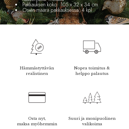
Pakkauksen koko: 105 x 32 x 34 cm
Osien määrä pakkauksessa: 4 kpl
Hämmästyttävän
Nopea toimitus &
realistinen
helppo palautus
Osta nyt,
Suuri ja monipuolinen
maksa myöhemmin
valikoima