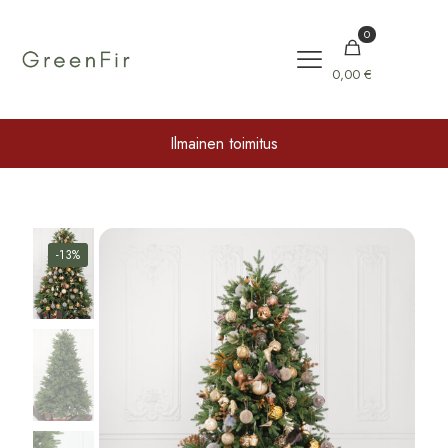
0
0,00 €
Ilmainen toimitus
-13%