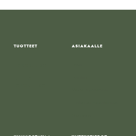
TUOTTEET
ASIAKAALLE
Tekokuuset
Takuu
Suuret
Toimitus
tekokuuset
Maksa myöhemmin
Tuotteiden palauttaminen
Osamaksu