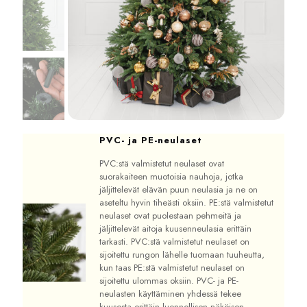
PVC- ja PE-neulaset
PVC:stä valmistetut neulaset ovat
suorakaiteen muotoisia nauhoja, jotka
jäljittelevät elävän puun neulasia ja ne on
aseteltu hyvin tiheästi oksiin. PE:stä valmistetut
neulaset ovat puolestaan pehmeitä ja
jäljittelevät aitoja kuusenneulasia erittäin
tarkasti. PVC:stä valmistetut neulaset on
sijoitettu rungon lähelle tuomaan tuuheutta,
kun taas PE:stä valmistetut neulaset on
sijoitettu ulommas oksiin. PVC- ja PE-
neulasten käyttäminen yhdessä tekee
kuusesta erittäin luonnollisen näköisen.