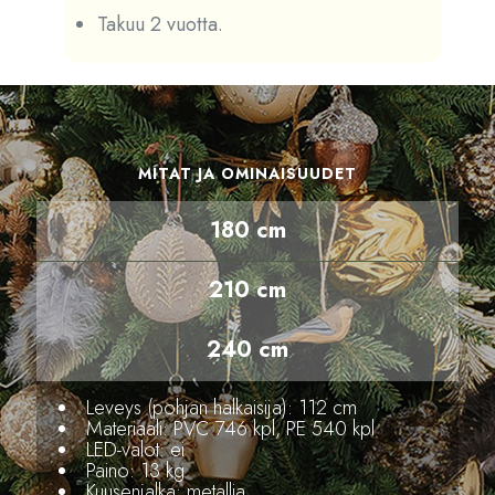
Takuu 2 vuotta.
MITAT JA OMINAISUUDET
180 cm
210 cm
240 cm
Leveys (pohjan halkaisija): 112 cm
Materiaali: PVC 746 kpl, PE 540 kpl
LED-valot: ei
Paino: 13 kg
Kuusenjalka: metallia